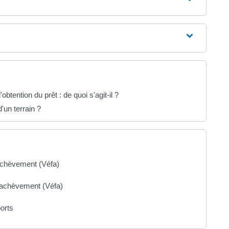
tention du prêt : de quoi s'agit-il ?
'un terrain ?
'achèvement (Véfa)
d'achèvement (Véfa)
ports