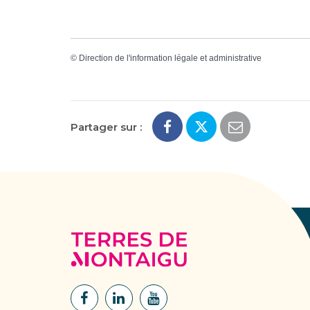
©
Direction de l'information légale et administrative
Partager sur :
Terres
de
Montaigu
Lien
Lien
Lien