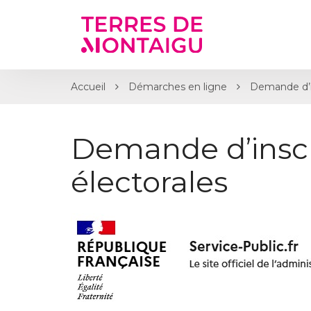
Gestion des traceurs
Accueil
Démarches en ligne
Demande d’ins
Demande d’inscri
électorales