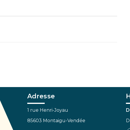
Adresse
H
1 rue Henri-Joyau
D
85603 Montaigu-Vendée
D