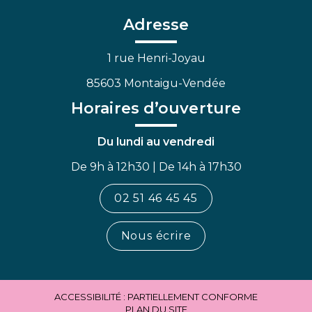
compte
compte
chaîne
Facebook
Linkedin
Youtube
Adresse
1 rue Henri-Joyau
85603 Montaigu-Vendée
Horaires d’ouverture
Du lundi au vendredi
De 9h à 12h30 | De 14h à 17h30
02 51 46 45 45
Nous écrire
ACCESSIBILITÉ : PARTIELLEMENT CONFORME
PLAN DU SITE