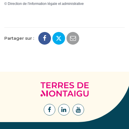
©
Direction de l'information légale et administrative
Partager sur :
Terres
de
Montaigu
Lien
Lien
Lien
vers
vers
vers
le
le
la