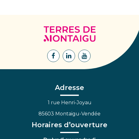
Terres
de
Montaigu
Lien
Lien
Lien
vers
vers
vers
le
le
la
compte
compte
chaîne
Facebook
Linkedin
Youtube
Adresse
1 rue Henri-Joyau
85603 Montaigu-Vendée
Horaires d’ouverture