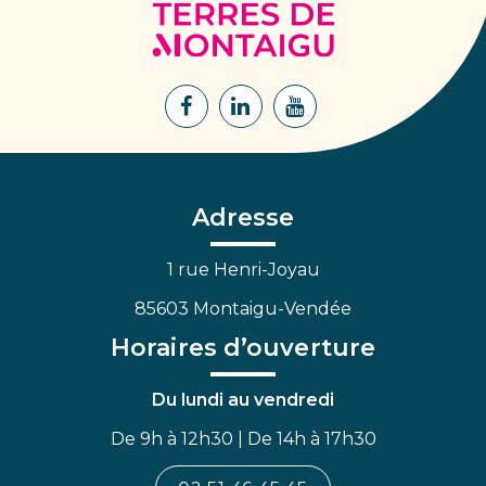
Terres
de
Montaigu
Lien
Lien
Lien
vers
vers
vers
le
le
la
compte
compte
chaîne
Facebook
Linkedin
Youtube
Adresse
1 rue Henri-Joyau
85603 Montaigu-Vendée
Horaires d’ouverture
Du lundi au vendredi
De 9h à 12h30 | De 14h à 17h30