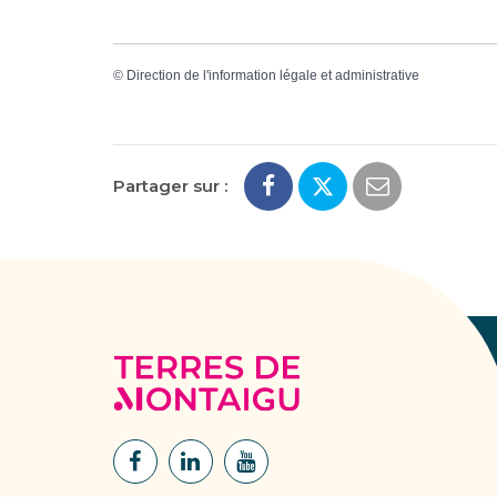
©
Direction de l'information légale et administrative
Partager sur :
Terres
de
Montaigu
Lien
Lien
Lien
vers
vers
vers