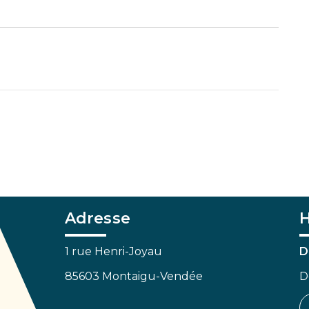
Adresse
H
1 rue Henri-Joyau
D
85603 Montaigu-Vendée
D