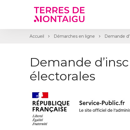
Gestion des traceurs
Accueil
Démarches en ligne
Demande d’ins
Demande d’inscri
électorales