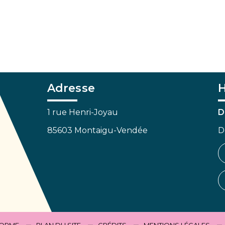
Adresse
H
1 rue Henri-Joyau
D
85603 Montaigu-Vendée
D