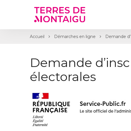
Gestion des traceurs
Accueil
Démarches en ligne
Demande d’ins
Demande d’inscri
électorales