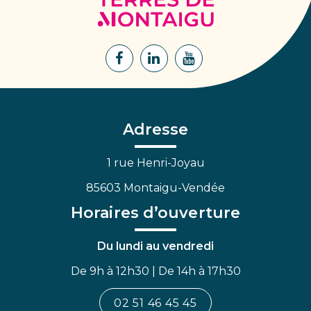
de
Montaigu
Lien
Lien
Lien
vers
vers
vers
le
le
la
compte
compte
chaîne
Facebook
Linkedin
Youtube
Adresse
1 rue Henri-Joyau
85603 Montaigu-Vendée
Horaires d’ouverture
Du lundi au vendredi
De 9h à 12h30 | De 14h à 17h30
02 51 46 45 45