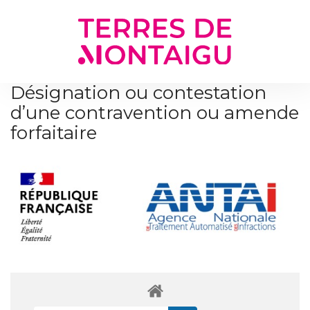
Gestion des traceurs
Désignation ou contestation
d’une contravention ou amende
forfaitaire