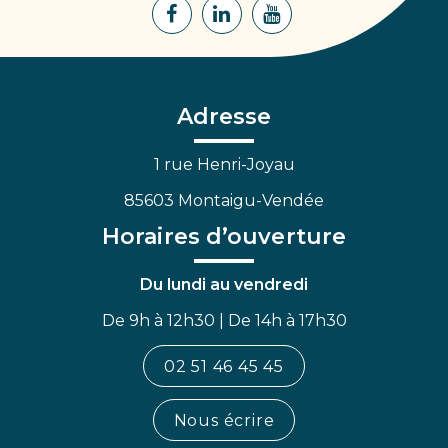
Lien
Lien
Lien
vers
vers
vers
le
le
la
compte
compte
chaîne
Facebook
Linkedin
Youtube
Adresse
1 rue Henri-Joyau
85603 Montaigu-Vendée
Horaires d’ouverture
Du lundi au vendredi
De 9h à 12h30 | De 14h à 17h30
02 51 46 45 45
Nous écrire