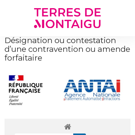
Gestion des traceurs
Désignation ou contestation
d’une contravention ou amende
forfaitaire