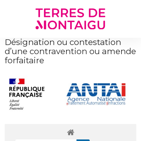
Gestion des traceurs
Désignation ou contestation
d’une contravention ou amende
forfaitaire