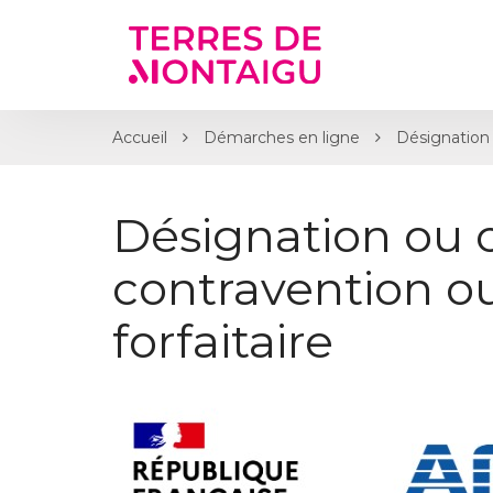
Gestion des traceurs
Accueil
Démarches en ligne
Désignation 
Désignation ou 
contravention 
forfaitaire