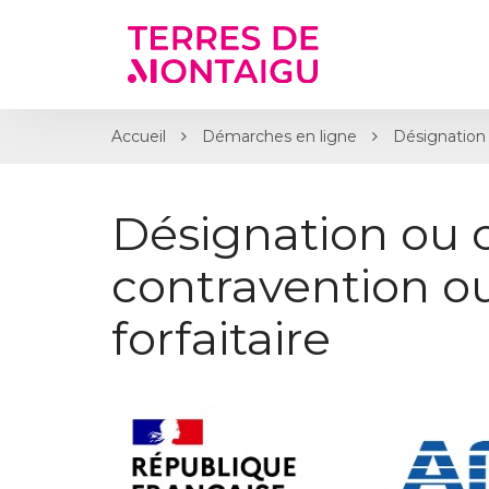
Gestion des traceurs
Accueil
Démarches en ligne
Désignation 
Désignation ou 
contravention 
forfaitaire