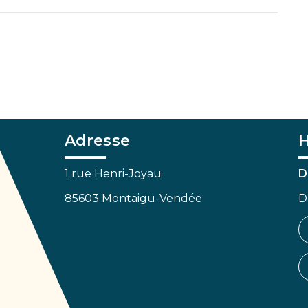
Adresse
H
1 rue Henri-Joyau
D
85603 Montaigu-Vendée
D