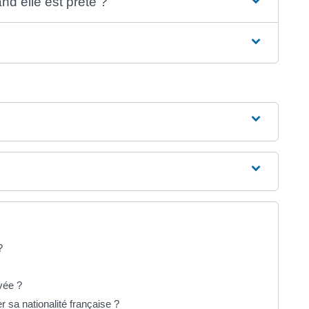
nd elle est prête ?
?
uvée ?
 sa nationalité française ?