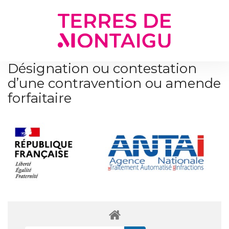
Gestion des traceurs
Désignation ou contestation
d’une contravention ou amende
forfaitaire