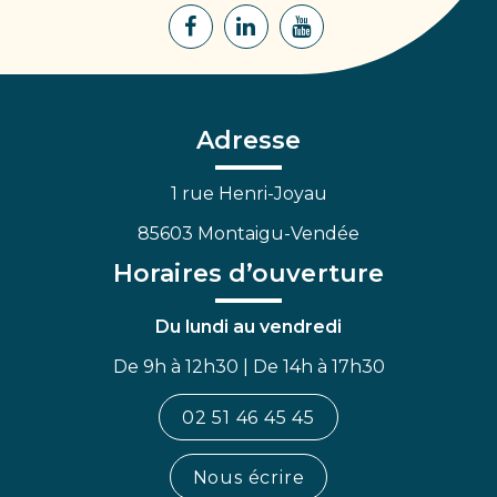
Lien
Lien
Lien
vers
vers
vers
le
le
la
compte
compte
chaîne
Facebook
Linkedin
Youtube
Adresse
1 rue Henri-Joyau
85603 Montaigu-Vendée
Horaires d’ouverture
Du lundi au vendredi
De 9h à 12h30 | De 14h à 17h30
02 51 46 45 45
Nous écrire