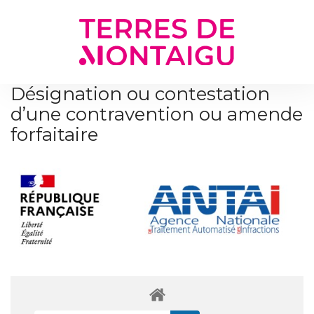
Gestion des traceurs
Désignation ou contestation
d’une contravention ou amende
forfaitaire