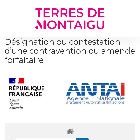
Gestion des traceurs
Désignation ou contestation
d’une contravention ou amende
forfaitaire