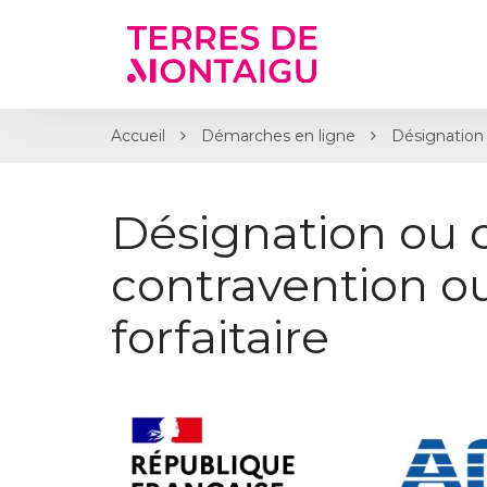
Gestion des traceurs
Accueil
Démarches en ligne
Désignation 
Désignation ou 
contravention 
forfaitaire