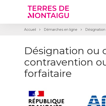
Gestion des traceurs
Accueil
Démarches en ligne
Désignation 
Désignation ou 
contravention 
forfaitaire