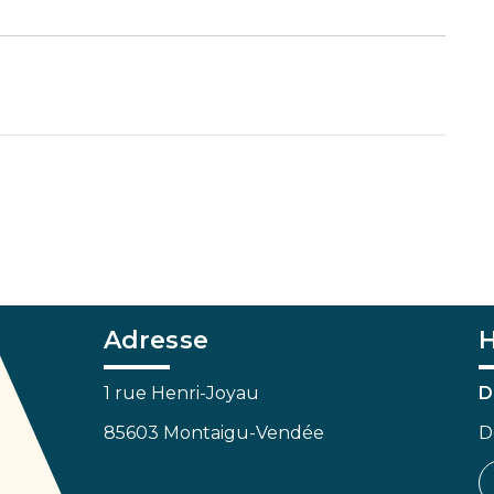
Adresse
H
1 rue Henri-Joyau
D
85603 Montaigu-Vendée
D