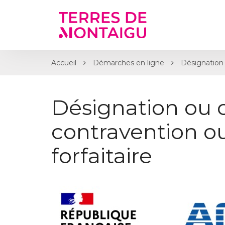
Gestion des traceurs
Accueil
Démarches en ligne
Désignation 
Désignation ou 
contravention 
forfaitaire