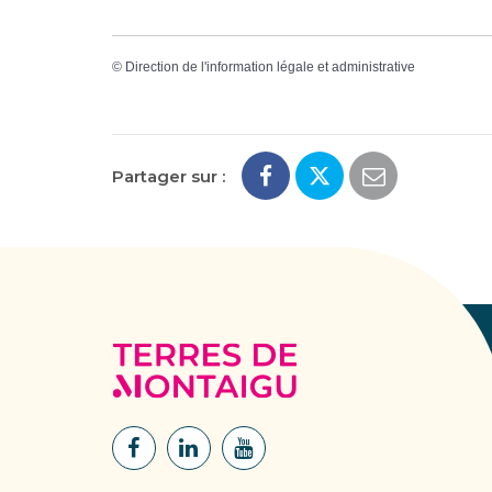
©
Direction de l'information légale et administrative
Partager sur :
Terres
de
Montaigu
Lien
Lien
Lien
vers
vers
vers