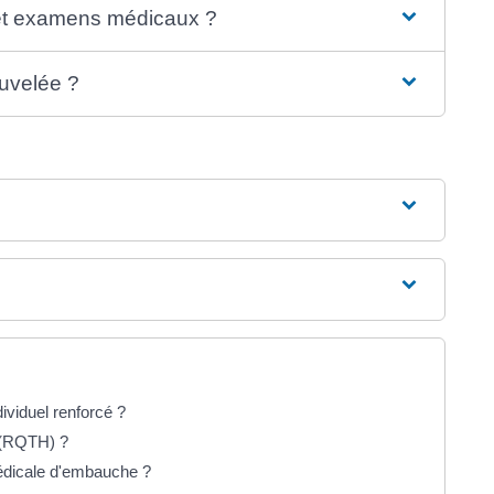
es et examens médicaux ?
ouvelée ?
dividuel renforcé ?
 (RQTH) ?
 médicale d'embauche ?