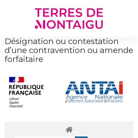
Gestion des traceurs
Désignation ou contestation
d’une contravention ou amende
forfaitaire