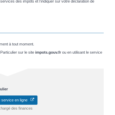
rvices des impôts et l'indiquer sur votre déclaration de
ment à tout moment.
articulier sur le site
impots.gouv.fr
ou en utilisant le service
ulier
 service en ligne
chargé des finances