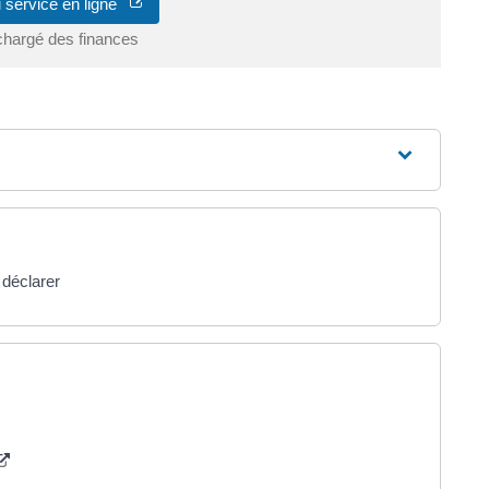
 service en ligne
chargé des finances
 déclarer