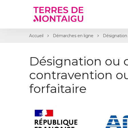
Gestion des traceurs
Accueil
Démarches en ligne
Désignation 
Désignation ou 
contravention 
forfaitaire