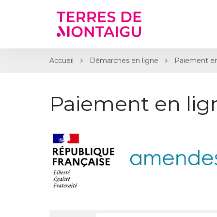
Gestion des traceurs
Accueil
Démarches en ligne
Paiement en
Paiement en li