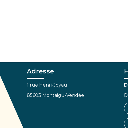
Adresse
H
1 rue Henri-Joyau
D
85603 Montaigu-Vendée
D