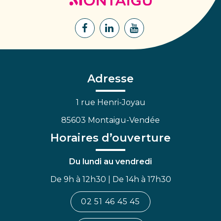
Montaigu
Lien
Lien
Lien
vers
vers
vers
le
le
la
compte
compte
chaîne
Facebook
Linkedin
Youtube
Adresse
1 rue Henri-Joyau
85603 Montaigu-Vendée
Horaires d’ouverture
Du lundi au vendredi
De 9h à 12h30 | De 14h à 17h30
02 51 46 45 45