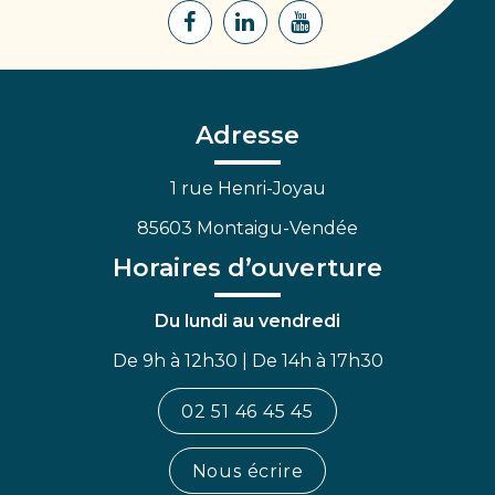
Lien
Lien
Lien
vers
vers
vers
le
le
la
compte
compte
chaîne
Facebook
Linkedin
Youtube
Adresse
1 rue Henri-Joyau
85603 Montaigu-Vendée
Horaires d’ouverture
Du lundi au vendredi
De 9h à 12h30 | De 14h à 17h30
02 51 46 45 45
Nous écrire