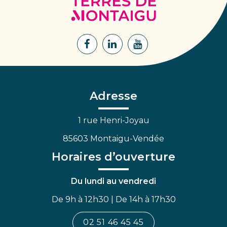
Terres
de
Montaigu
Lien
Lien
Lien
vers
vers
vers
le
le
la
compte
compte
chaîne
Facebook
Linkedin
Youtube
Adresse
1 rue Henri-Joyau
85603 Montaigu-Vendée
Horaires d’ouverture
Du lundi au vendredi
De 9h à 12h30 | De 14h à 17h30
02 51 46 45 45