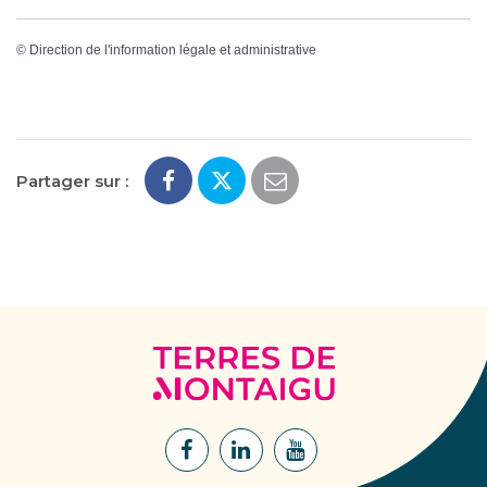
©
Direction de l'information légale et administrative
Partager sur :
Terres
de
Montaigu
Lien
Lien
Lien
vers
vers
vers