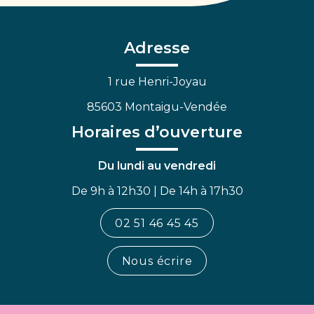
le
le
la
compte
compte
chaîne
Facebook
Linkedin
Youtube
Adresse
1 rue Henri-Joyau
85603 Montaigu-Vendée
Horaires d’ouverture
Du lundi au vendredi
De 9h à 12h30 | De 14h à 17h30
02 51 46 45 45
Nous écrire