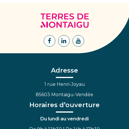
Terres
de
Montaigu
Lien
Lien
Lien
vers
vers
vers
le
le
la
compte
compte
chaîne
Facebook
Linkedin
Youtube
Adresse
1 rue Henri-Joyau
85603 Montaigu-Vendée
Horaires d’ouverture
Du lundi au vendredi