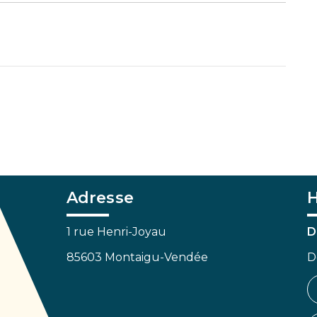
Adresse
H
1 rue Henri-Joyau
D
85603 Montaigu-Vendée
D