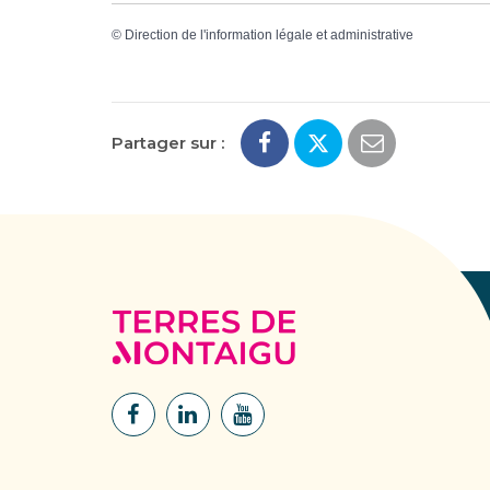
©
Direction de l'information légale et administrative
Partager sur :
Terres
de
Montaigu
Lien
Lien
Lien
vers
vers
vers
le
le
la