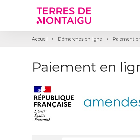
Gestion des traceurs
Accueil
Démarches en ligne
Paiement en
Paiement en li