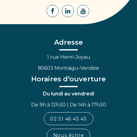
Lien
Lien
Lien
vers
vers
vers
le
le
la
compte
compte
chaîne
Facebook
Linkedin
Youtube
Adresse
1 rue Henri-Joyau
85603 Montaigu-Vendée
Horaires d’ouverture
Du lundi au vendredi
De 9h à 12h30 | De 14h à 17h30
02 51 46 45 45
Nous écrire