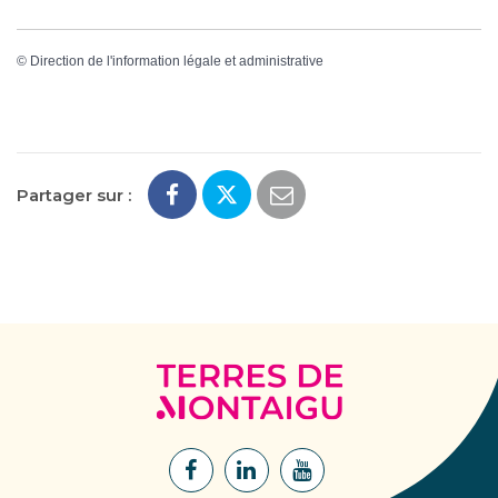
©
Direction de l'information légale et administrative
Partager sur :
Terres
de
Montaigu
Lien
Lien
Lien