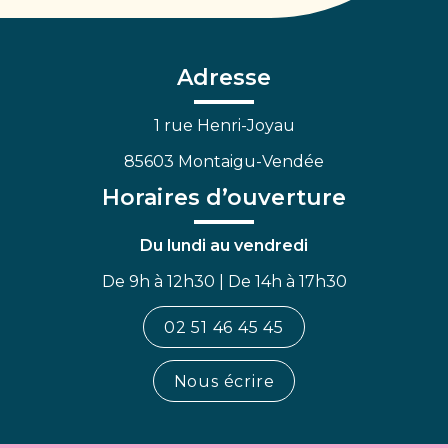
vers
vers
vers
le
le
la
compte
compte
chaîne
Facebook
Linkedin
Youtube
Adresse
1 rue Henri-Joyau
85603 Montaigu-Vendée
Horaires d’ouverture
Du lundi au vendredi
De 9h à 12h30 | De 14h à 17h30
02 51 46 45 45
Nous écrire