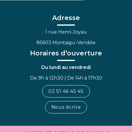
le
le
la
compte
compte
chaîne
Facebook
Linkedin
Youtube
Adresse
1 rue Henri-Joyau
85603 Montaigu-Vendée
Horaires d’ouverture
Du lundi au vendredi
De 9h à 12h30 | De 14h à 17h30
02 51 46 45 45
Nous écrire