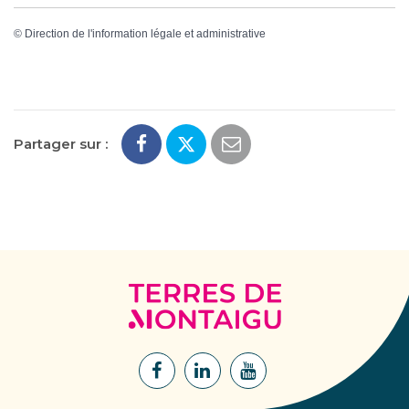
©
Direction de l'information légale et administrative
Partager sur :
Terres
de
Montaigu
Lien
Lien
Lien
vers
vers
vers