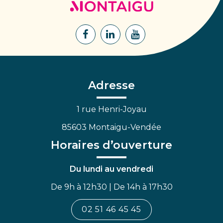
de
Montaigu
Lien
Lien
Lien
vers
vers
vers
le
le
la
compte
compte
chaîne
Facebook
Linkedin
Youtube
Adresse
1 rue Henri-Joyau
85603 Montaigu-Vendée
Horaires d’ouverture
Du lundi au vendredi
De 9h à 12h30 | De 14h à 17h30
02 51 46 45 45