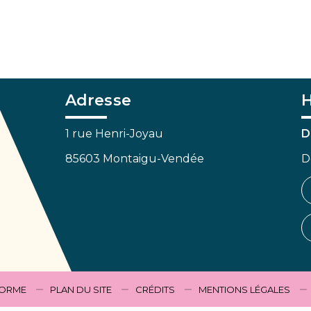
Adresse
H
1 rue Henri-Joyau
D
85603 Montaigu-Vendée
D
FORME
PLAN DU SITE
CRÉDITS
MENTIONS LÉGALES