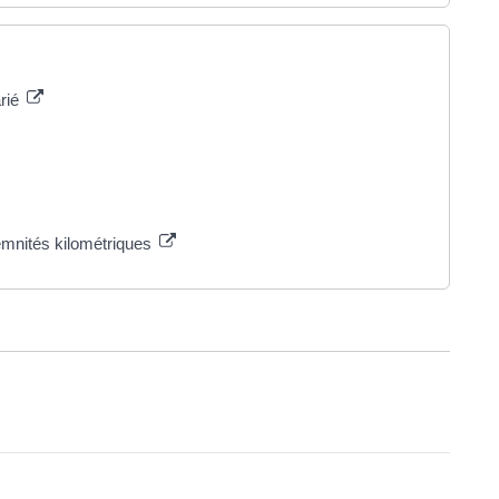
arié
ndemnités kilométriques