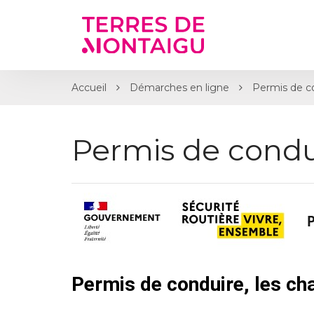
Gestion des traceurs
Accueil
Démarches en ligne
Permis de c
Permis de condu
Permis de conduire, les c