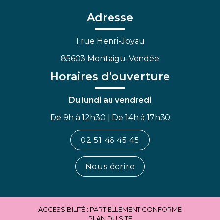
compte
compte
chaîne
Facebook
Linkedin
Youtube
Adresse
1 rue Henri-Joyau
85603 Montaigu-Vendée
Horaires d’ouverture
Du lundi au vendredi
De 9h à 12h30 | De 14h à 17h30
02 51 46 45 45
Nous écrire
ACCESSIBILITÉ : PARTIELLEMENT CONFORME
PLAN DU SITE