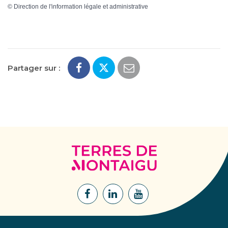
©
Direction de l'information légale et administrative
Partager sur :
Terres
de
Montaigu
Lien
Lien
Lien
vers
vers
vers
le
le
la