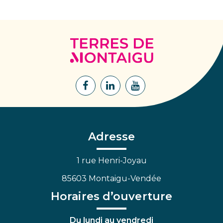
Terres
de
Montaigu
Lien
Lien
Lien
vers
vers
vers
le
le
la
compte
compte
chaîne
Facebook
Linkedin
Youtube
Adresse
1 rue Henri-Joyau
85603 Montaigu-Vendée
Horaires d’ouverture
Du lundi au vendredi