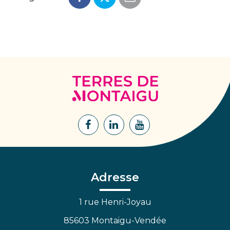
Terres
de
Montaigu
Lien
Lien
Lien
vers
vers
vers
le
le
la
compte
compte
chaîne
Facebook
Linkedin
Youtube
Adresse
1 rue Henri-Joyau
85603 Montaigu-Vendée