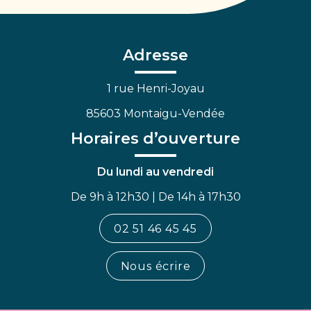
vers
vers
vers
le
le
la
compte
compte
chaîne
Facebook
Linkedin
Youtube
Adresse
1 rue Henri-Joyau
85603 Montaigu-Vendée
Horaires d’ouverture
Du lundi au vendredi
De 9h à 12h30 | De 14h à 17h30
02 51 46 45 45
Nous écrire