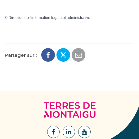
©
Direction de l'information légale et administrative
Partager sur :
Terres
de
Montaigu
Lien
Lien
Lien