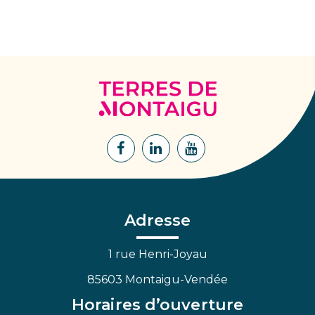
Terres
de
Montaigu
Lien
Lien
Lien
vers
vers
vers
le
le
la
compte
compte
chaîne
Facebook
Linkedin
Youtube
Adresse
1 rue Henri-Joyau
85603 Montaigu-Vendée
Horaires d’ouverture