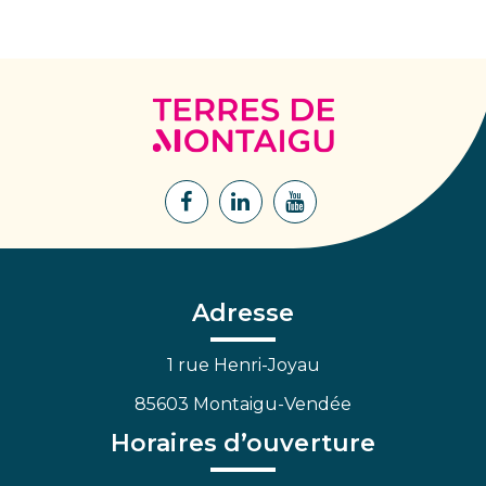
Terres
de
Montaigu
Lien
Lien
Lien
vers
vers
vers
le
le
la
compte
compte
chaîne
Facebook
Linkedin
Youtube
Adresse
1 rue Henri-Joyau
85603 Montaigu-Vendée
Horaires d’ouverture