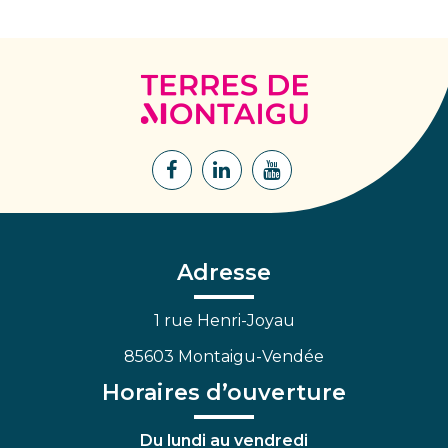
Terres
de
Montaigu
Lien
Lien
Lien
vers
vers
vers
le
le
la
compte
compte
chaîne
Facebook
Linkedin
Youtube
Adresse
1 rue Henri-Joyau
85603 Montaigu-Vendée
Horaires d’ouverture
Du lundi au vendredi