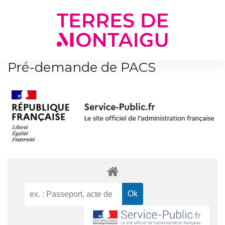
Gestion des traceurs
Pré-demande de PACS