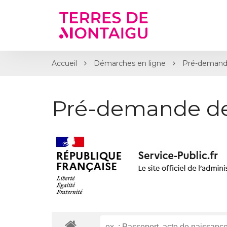
Gestion des traceurs
Accueil
Démarches en ligne
Pré-demand
Pré-demande d