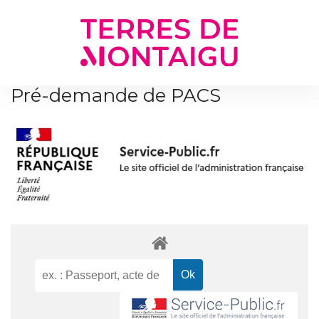
Gestion des traceurs
Pré-demande de PACS