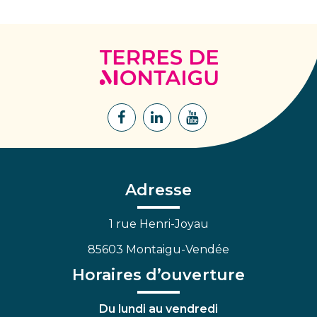
Terres
de
Montaigu
Lien
Lien
Lien
vers
vers
vers
le
le
la
compte
compte
chaîne
Facebook
Linkedin
Youtube
Adresse
1 rue Henri-Joyau
85603 Montaigu-Vendée
Horaires d’ouverture
Du lundi au vendredi