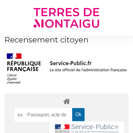
Gestion des traceurs
Recensement citoyen