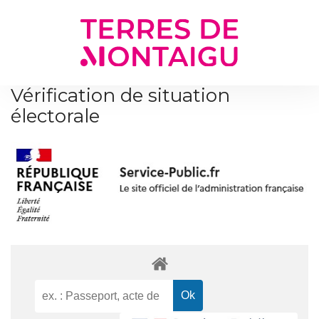
Gestion des traceurs
Vérification de situation
électorale