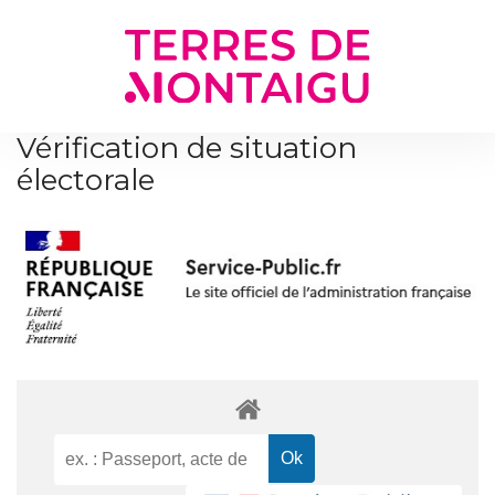
Gestion des traceurs
Vérification de situation
électorale