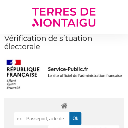
Gestion des traceurs
Vérification de situation
électorale