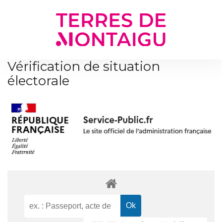
Gestion des traceurs
Vérification de situation
électorale