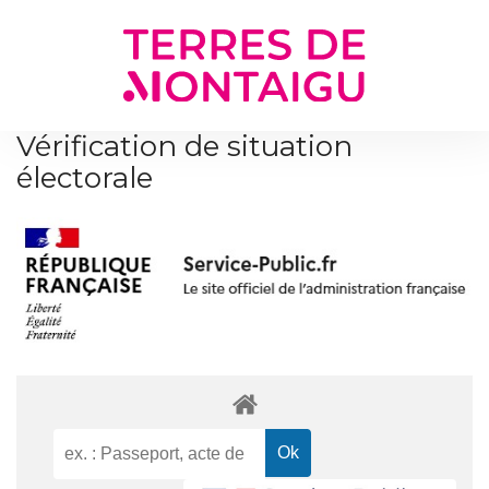
Gestion des traceurs
Vérification de situation
électorale