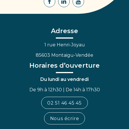
Lien
Lien
Lien
vers
vers
vers
le
le
la
compte
compte
chaîne
Facebook
Linkedin
Youtube
Adresse
1 rue Henri-Joyau
85603 Montaigu-Vendée
Horaires d’ouverture
Du lundi au vendredi
De 9h à 12h30 | De 14h à 17h30
02 51 46 45 45
Nous écrire