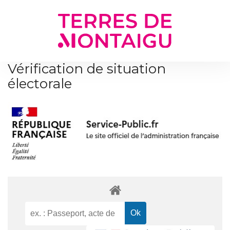
Gestion des traceurs
Vérification de situation
électorale