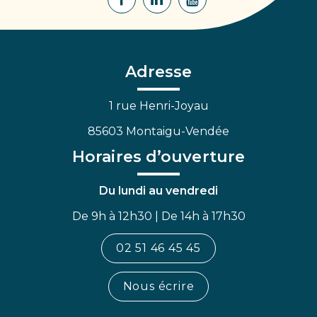
Lien
Lien
Lien
vers
vers
vers
le
le
la
compte
compte
chaîne
Facebook
Linkedin
Youtube
Adresse
1 rue Henri-Joyau
85603 Montaigu-Vendée
Horaires d’ouverture
Du lundi au vendredi
De 9h à 12h30 | De 14h à 17h30
02 51 46 45 45
Nous écrire