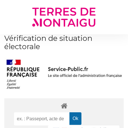
Gestion des traceurs
Vérification de situation
électorale