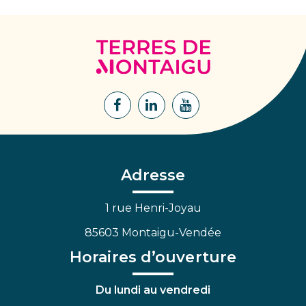
Terres
de
Montaigu
Lien
Lien
Lien
vers
vers
vers
le
le
la
compte
compte
chaîne
Facebook
Linkedin
Youtube
Adresse
1 rue Henri-Joyau
85603 Montaigu-Vendée
Horaires d’ouverture
Du lundi au vendredi