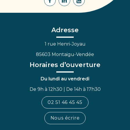
Lien
Lien
Lien
vers
vers
vers
le
le
la
compte
compte
chaîne
Facebook
Linkedin
Youtube
Adresse
1 rue Henri-Joyau
85603 Montaigu-Vendée
Horaires d’ouverture
Du lundi au vendredi
De 9h à 12h30 | De 14h à 17h30
02 51 46 45 45
Nous écrire