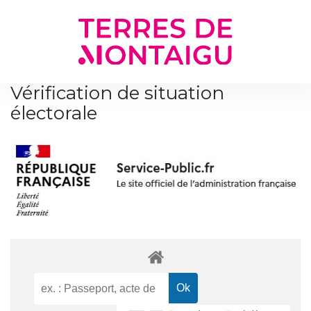
Gestion des traceurs
Vérification de situation
électorale